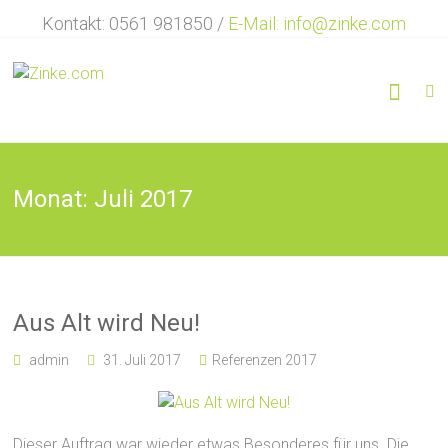
Zum
Kontakt: 0561 981850 /
E-Mail: info@zinke.com
Inhalt
springen
Werbetechnik
ZINKE
…
Vielfalt
Monat:
Juli 2017
in
der
Werbetechnik
Aus Alt wird Neu!
admin
31. Juli 2017
Referenzen 2017
Dieser Auftrag war wieder etwas Besonderes für uns. Die