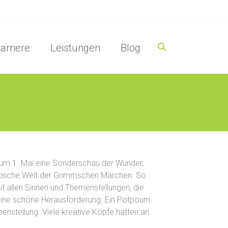
arriere
Leistungen
Blog
um 1. Mai eine Sonderschau der Wunder,
astische Welt der Grimmschen Märchen. So
t allen Sinnen und Themenstellungen, die
ine schöne Herausforderung. Ein Potpourri
enstellung. Viele kreative Köpfe hatten an