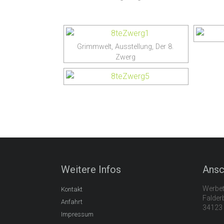
Grimmwelt, Ausstellung, Der 8.
Zwerg
Weitere Infos
Ansc
Werbet
Kontakt
Falder
Anfahrt
34123 
Impressum