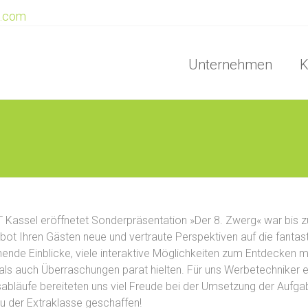
e.com
Unternehmen
K
assel eröffnetet Sonderpräsentation »Der 8. Zwerg« war bis z
 bot Ihren Gästen neue und vertraute Perspektiven auf die fant
ende Einblicke, viele interaktive Möglichkeiten zum Entdecken mi
ls auch Überraschungen parat hielten. Für uns Werbetechniker e
sabläufe bereiteten uns viel Freude bei der Umsetzung der Aufgab
au der Extraklasse geschaffen!