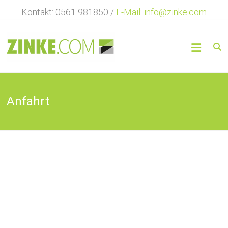
Zum
Kontakt: 0561 981850 /
E-Mail: info@zinke.com
Inhalt
springen
Werbetechnik
ZINKE
…
Vielfalt
Anfahrt
in
der
Werbetechnik