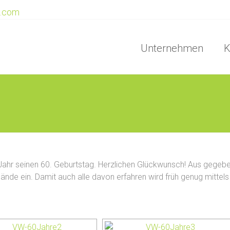
e.com
Unternehmen
K
 Jahr seinen 60. Geburtstag. Herzlichen Glückwunsch! Aus gege
lände ein. Damit auch alle davon erfahren wird früh genug mittel