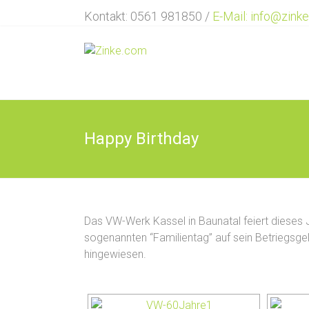
Zum
Kontakt: 0561 981850 /
E-Mail: info@zink
Inhalt
springen
Werbetechnik
ZINKE
…
Vielfalt
Happy Birthday
in
der
Werbetechnik
Das VW-Werk Kassel in Baunatal feiert dieses
sogenannten “Familientag” auf sein Betriegsge
hingewiesen.