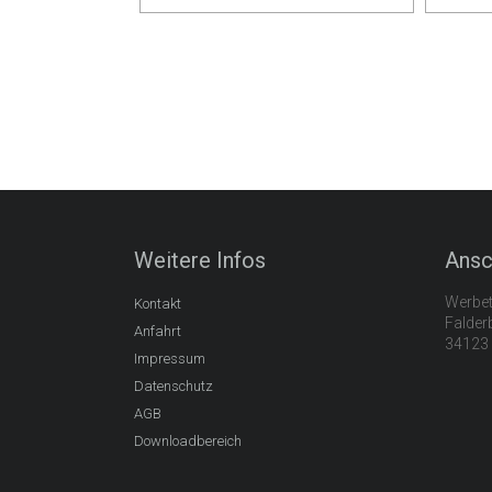
Weitere Infos
Ansc
Werbet
Kontakt
Falder
Anfahrt
34123 
Impressum
Datenschutz
AGB
Downloadbereich