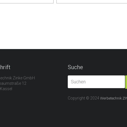
hrift
Suche
echnik Zinke GmbH
baumstraße 12
Kassel
Copyright © 2024
Werbetechnik ZI