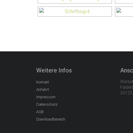
Weitere Infos
Ansc
Werbet
Kontakt
Falder
Anfahrt
34123 
Impressum
Datenschutz
AGB
Downloadbereich