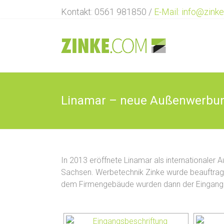
Zum
Kontakt: 0561 981850 /
E-Mail: info@zink
Inhalt
springen
Werbetechnik
ZINKE
…
Vielfalt
Linamar – neue Außenwerbu
in
der
Werbetechnik
In 2013 eröffnete Linamar als internationaler A
Sachsen. Werbetechnik Zinke wurde beauftrag
dem Firmengebäude wurden dann der Eingang b