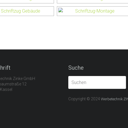
hrift
Suche
echnik Zinke GmbH
baumstraße 12
Kassel
Copyright © 2024
Werbetechnik ZI