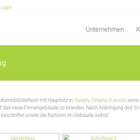
e.com
Unternehmen
K
ng
utomobilzulieferer mit Hauptsitz in
Guelph
,
Ontario
,
Kanada
seine
t das neue Firmengebäude zu branden. Nach Anbringung des Sch
eschriftet sowie die Bürtüren im Gebäude selbst.