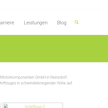
arriere
Leistungen
Blog
 Motorkomponenten GmbH in Reinsdorf,
riftzuges in schwindelerregender Höhe auf