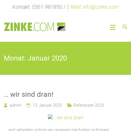
Zum
Kontakt: 0561 981850 /
E-Mail: info@zinke.com
Inhalt
springen
Werbetechnik
ZINKE
…
Vielfalt
Monat:
Januar 2020
in
der
Werbetechnik
… wir sind dran!
admin
13. Januar 2020
Referenzen 2020
… und arbeiten schon an unseren nächsten schönen