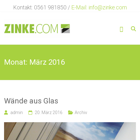
Zum
Kontakt: 0561 981850 /
E-Mail: info@zinke.com
Inhalt
springen
Werbetechnik
ZINKE
…
Vielfalt
Monat:
März 2016
in
der
Werbetechnik
Wände aus Glas
admin
20. März 2016
Archiv